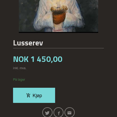
Lusserev
Pris
NOK
1 450,00
inkl. mva.
På lager
Kjøp