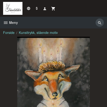
Gå
til
innholdet
Meny
Forside
Kunsttrykk, stående motiv