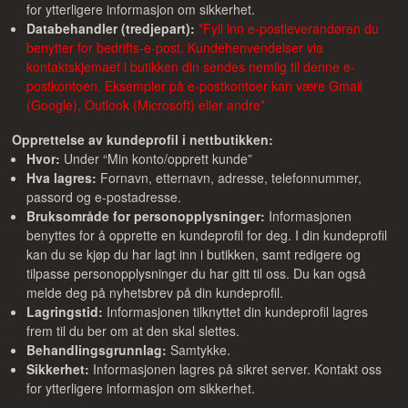
for ytterligere informasjon om sikkerhet.
Databehandler (tredjepart):
*Fyll inn e-postleverandøren du
benytter for bedrifts-e-post. Kundehenvendelser via
kontaktskjemaet i butikken din sendes nemlig til denne e-
postkontoen. Eksempler på e-postkontoer kan være Gmail
(Google), Outlook (Microsoft) eller andre*
Opprettelse av kundeprofil i nettbutikken:
Hvor:
Under “Min konto/opprett kunde”
Hva lagres:
Fornavn, etternavn, adresse, telefonnummer,
passord og e-postadresse.
Bruksområde for personopplysninger:
Informasjonen
benyttes for å opprette en kundeprofil for deg. I din kundeprofil
kan du se kjøp du har lagt inn i butikken, samt redigere og
tilpasse personopplysninger du har gitt til oss. Du kan også
melde deg på nyhetsbrev på din kundeprofil.
Lagringstid:
Informasjonen tilknyttet din kundeprofil lagres
frem til du ber om at den skal slettes.
Behandlingsgrunnlag:
Samtykke.
Sikkerhet:
Informasjonen lagres på sikret server. Kontakt oss
for ytterligere informasjon om sikkerhet.