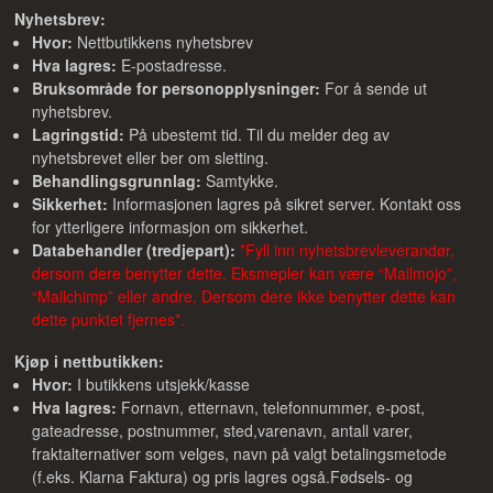
Nyhetsbrev:
Hvor:
Nettbutikkens nyhetsbrev
Hva lagres:
E-postadresse.
Bruksområde for personopplysninger:
For å sende ut
nyhetsbrev.
Lagringstid:
På ubestemt tid. Til du melder deg av
nyhetsbrevet eller ber om sletting.
Behandlingsgrunnlag:
Samtykke.
Sikkerhet:
Informasjonen lagres på sikret server. Kontakt oss
for ytterligere informasjon om sikkerhet.
Databehandler (tredjepart):
*Fyll inn nyhetsbrevleverandør,
dersom dere benytter dette. Eksmepler kan være “Mailmojo”,
“Mailchimp” eller andre. Dersom dere ikke benytter dette kan
dette punktet fjernes*.
Kjøp i nettbutikken:
Hvor:
I butikkens utsjekk/kasse
Hva lagres:
Fornavn, etternavn, telefonnummer, e-post,
gateadresse, postnummer, sted,varenavn, antall varer,
fraktalternativer som velges, navn på valgt betalingsmetode
(f.eks. Klarna Faktura) og pris lagres også.Fødsels- og