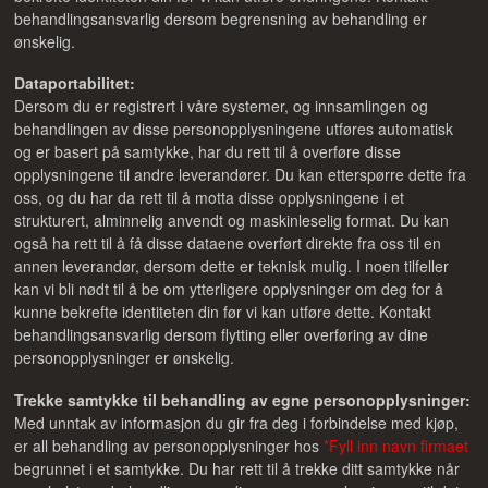
behandlingsansvarlig dersom begrensning av behandling er
ønskelig.
Dataportabilitet:
Dersom du er registrert i våre systemer, og innsamlingen og
behandlingen av disse personopplysningene utføres automatisk
og er basert på samtykke, har du rett til å overføre disse
opplysningene til andre leverandører. Du kan etterspørre dette fra
oss, og du har da rett til å motta disse opplysningene i et
strukturert, alminnelig anvendt og maskinleselig format. Du kan
også ha rett til å få disse dataene overført direkte fra oss til en
annen leverandør, dersom dette er teknisk mulig. I noen tilfeller
kan vi bli nødt til å be om ytterligere opplysninger om deg for å
kunne bekrefte identiteten din før vi kan utføre dette. Kontakt
behandlingsansvarlig dersom flytting eller overføring av dine
personopplysninger er ønskelig.
Trekke samtykke til behandling av egne personopplysninger:
Med unntak av informasjon du gir fra deg i forbindelse med kjøp,
er all behandling av personopplysninger hos
*Fyll inn navn firmaet
begrunnet i et samtykke. Du har rett til å trekke ditt samtykke når