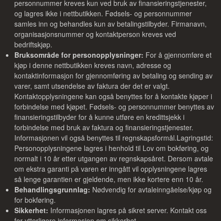
personnummer kreves kun ved bruk av finansieringstjenester,
og lagres ikke i nettbutikken. Fødsels- og personnummer
samles inn og behandles kun av betalingstilbyder. Firmanavn,
organisasjonsnummer og kontaktperson kreves ved
bedriftskjøp.
Bruksområde for personopplysninger:
For å gjennomføre et
kjøp i denne nettbutikken kreves navn, adresse og
kontaktinformasjon for gjennomføring av betaling og sending av
varer, samt utsendelse av faktura der det er valgt.
Kontaktopplysningene kan også benyttes for å kontakte kjøper i
forbindelse med kjøpet. Fødsels- og personnummer benyttes av
finansieringstilbyder for å kunne utføre en kredittsjekk i
forbindelse med bruk av faktura og finansieringstjenester.
Informasjonen vil også benyttes til regnskapsformål.Lagringstid:
Personopplysningene lagres i henhold til Lov om bokføring, og
normalt i 10 år etter utgangen av regnskapsåret. Dersom avtale
om ekstra garanti på varen er inngått vil opplysningene lagres
så lenge garantien er gjeldende, men ikke kortere enn 10 år.
Behandlingsgrunnlag:
Nødvendig for avtaleinngåelse/kjøp og
for bokføring.
Sikkerhet:
Informasjonen lagres på sikret server. Kontakt oss
for ytterligere informasjon om sikkerhet.