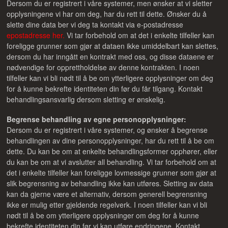
Dersom du er registrert i våre systemer, men ønsker at vi sletter
opplysningene vi har om deg, har du rett til dette. Ønsker du å
slette dine data ber vi deg ta kontakt via e-postadresse
epostadresse her.
Vi tar forbehold om at det i enkelte tilfeller kan
foreligge grunner som gjør at dataen ikke umiddelbart kan slettes,
dersom du har inngått en kontrakt med oss, og disse dataene er
nødvendige for opprettholdelse av denne kontrakten. I noen
tilfeller kan vi bli nødt til å be om ytterligere opplysninger om deg
for å kunne bekrefte identiteten din før du får tilgang. Kontakt
behandlingsansvarlig dersom sletting er ønskelig.
Begrense behandling av egne personopplysninger:
Dersom du er registrert i våre systemer, og ønsker å begrense
behandlingen av dine personopplysninger, har du rett til å be om
dette. Du kan be om at enkelte behandlingsformer opphører, eller
du kan be om at vi avslutter all behandling. Vi tar forbehold om at
det i enkelte tilfeller kan foreligge lovmessige grunner som gjør at
slik begrensning av behandling ikke kan utføres. Sletting av data
kan da gjerne være et alternativ, dersom generell begrensning
ikke er mulig etter gjeldende regelverk. I noen tilfeller kan vi bli
nødt til å be om ytterligere opplysninger om deg for å kunne
bekrefte identiteten din før vi kan utføre endringene. Kontakt