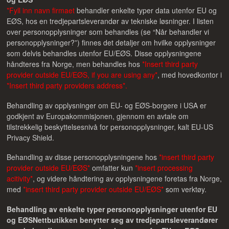
*Fyll inn navn firmaet
behandler enkelte typer data utenfor EU og
EØS, hos en tredjepartsleverandør av tekniske løsninger. I listen
over personopplysninger som behandles (se “Når behandler vi
personopplysninger?”) finnes det detaljer om hvilke opplysninger
som delvis behandles utenfor EU/EØS. Disse opplysningene
håndteres fra Norge, men behandles hos
*Insert third party
provider outside EU/EØS, if you are using any*
, med hovedkontor i
*Insert third party providers address*.
Behandling av opplysninger om EU- og EØS-borgere i USA er
godkjent av Europakommisjonen, gjennom en avtale om
tilstrekkelig beskyttelsesnivå for personopplysninger, kalt EU-US
Privacy Shield.
Behandling av disse personopplysningene hos
*insert third party
provider outside EU/EØS*
omfatter kun
*insert processing
acitivity*
, og videre håndtering av opplysningene foretas fra Norge,
med
*insert third party provider outside EU/EØS*
som verktøy.
Behandling av enkelte typer personopplysninger utenfor EU
og EØS
Nettbutikken benytter seg av tredjepartsleverandører