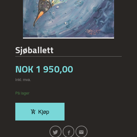
Sjøballett
Pris
NOK
1 950,00
inkl. mva.
På lager
Kjøp