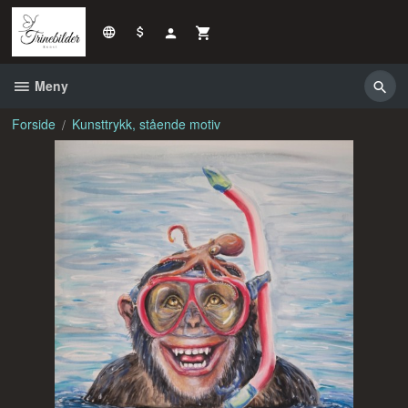
Gå
til
innholdet
Meny
Forside
Kunsttrykk, stående motiv