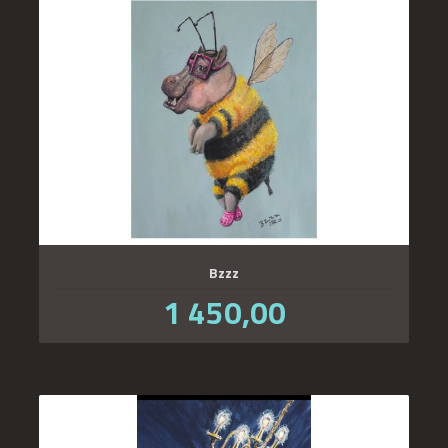
Bzzz
Pris
1 450,00
inkl.
mva.