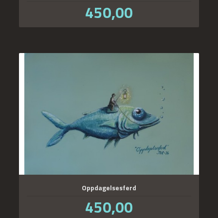
Pris
450,00
inkl.
mva.
Oppdagelsesferd
Pris
450,00
inkl.
mva.