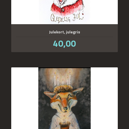
Julekort, julegris
Pris
40,00
inkl.
mva.