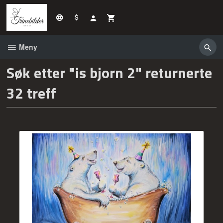
Gå
til
innholdet
Meny
Søk etter "is bjorn 2" returnerte
32 treff