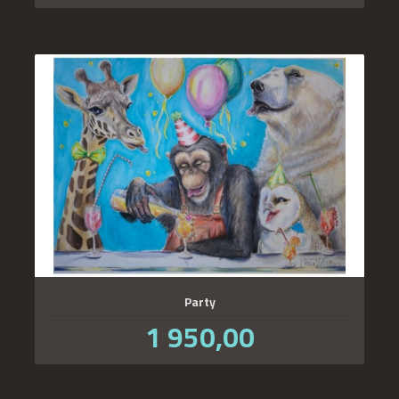
Party
Pris
1 950,00
inkl.
mva.