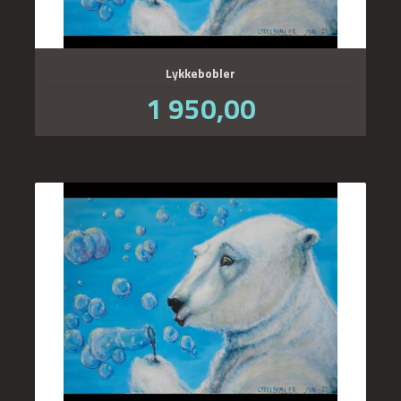
Lykkebobler
Pris
1 950,00
inkl.
mva.