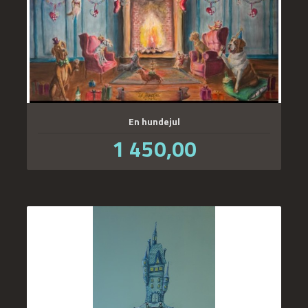
En hundejul
Pris
1 450,00
inkl.
mva.