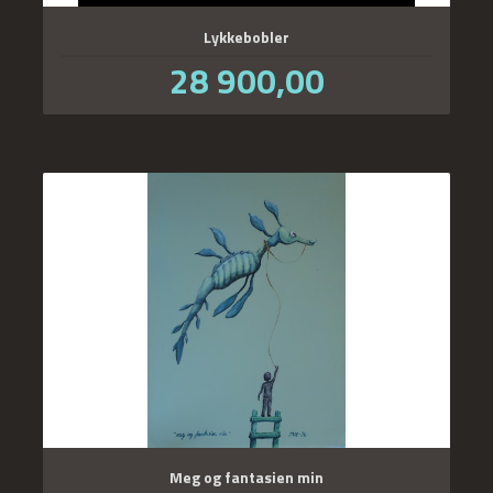
Lykkebobler
Pris
28 900,00
inkl.
mva.
Meg og fantasien min