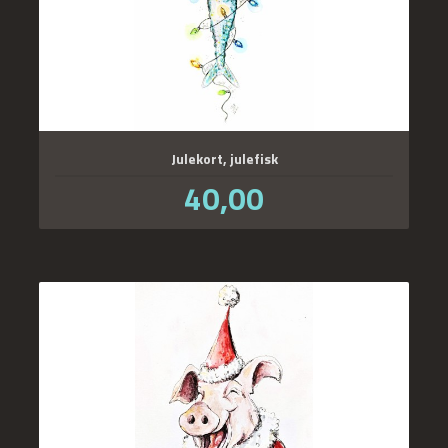
Julekort, julefisk
Pris
40,00
inkl.
mva.