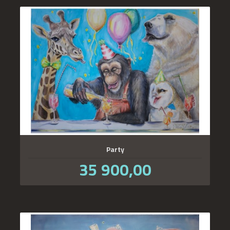
Party
Pris
35 900,00
inkl.
mva.